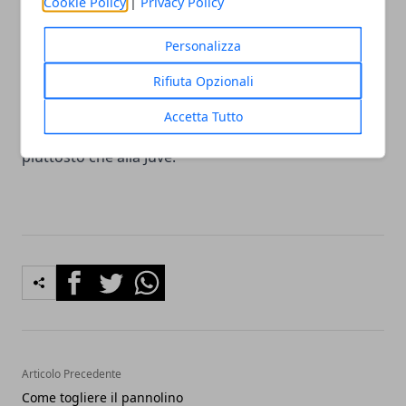
Cookie Policy
|
Privacy Policy
Biraghi alla Fiorentina
: in realtà, la somma per
questo trasferimento non sarebbe altro che un vero
Personalizza
e proprio anticipo sull’acquisto di Chiesa, che, però,
dovrebbe concretizzarsi nel corso della prossima
Rifiuta Opzionali
estate. Adesso la mossa spetta alla Fiorentina, che
Accetta Tutto
certamente cederebbe più volentieri Chiesa all’Inter
piuttosto che alla Juve.
Facebook
Twitter
Whatsapp
Articolo Precedente
Come togliere il pannolino