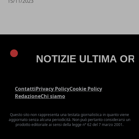
15/11/2023
Contatti
Privacy Policy
Cookie Policy
Redazione
Chi siamo
Questo sito non rappresenta una testata giornalistica in quanto viene
aggiornato senza alcuna periodicità. Non può pertanto considerarsi un
prodotto editoriale ai sensi della legge n° 62 del 7 marzo 2001.